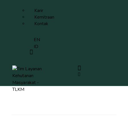
Karir
Kemitraan
Kontak
EN
ID