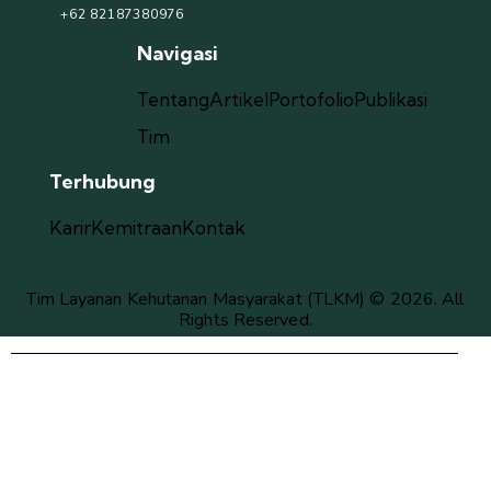
+62 82187380976
Navigasi
Tentang
Artikel
Portofolio
Publikasi
Tim
Terhubung
Karir
Kemitraan
Kontak
Tim Layanan Kehutanan Masyarakat (TLKM) © 2026. All
Rights Reserved.