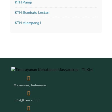
KTH Pangi
KTH Bumbatu Lestari
KTH Alompang I
Makassar, Indonesia
info@tlkm.or.id