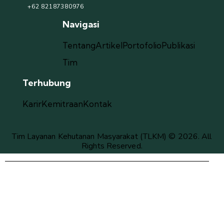
+62 82187380976
Navigasi
Tentang
Artikel
Portofolio
Publikasi
Tim
Terhubung
Karir
Kemitraan
Kontak
Tim Layanan Kehutanan Masyarakat (TLKM) © 2026. All
Rights Reserved.