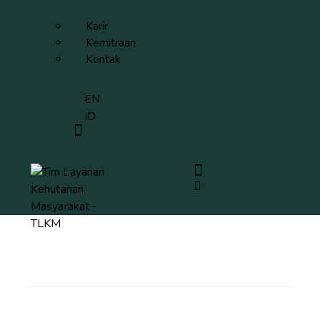
Karir
Kemitraan
Kontak
EN
ID