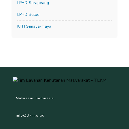
LPHD Sarapeang
LPHD Bulue
KTH Simaya-maya
Makassar, Indonesia
info@tlkm.or.id