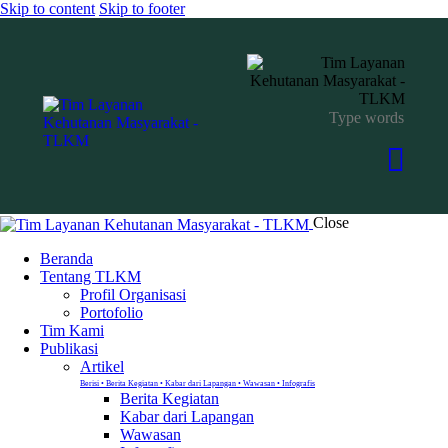
Skip to content
Skip to footer
Close
Beranda
Tentang TLKM
Profil Organisasi
Portofolio
Tim Kami
Publikasi
Artikel
Berisi • Berita Kegiatan • Kabar dari Lapangan • Wawasan • Infografis
Berita Kegiatan
Kabar dari Lapangan
Wawasan