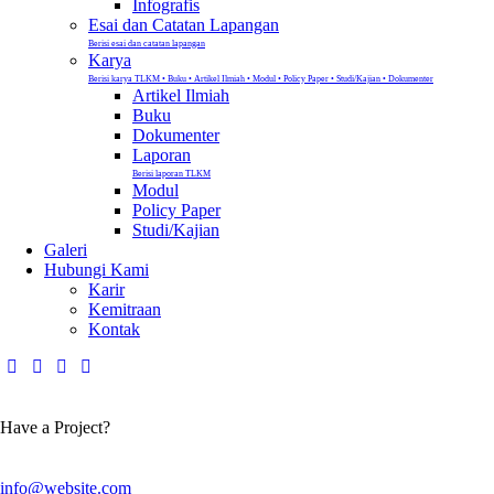
Infografis
Esai dan Catatan Lapangan
Berisi esai dan catatan lapangan
Karya
Berisi karya TLKM • Buku • Artikel Ilmiah • Modul • Policy Paper • Studi/Kajian • Dokumenter
Artikel Ilmiah
Buku
Dokumenter
Laporan
Berisi laporan TLKM
Modul
Policy Paper
Studi/Kajian
Galeri
Hubungi Kami
Karir
Kemitraan
Kontak
Have a Project?
info@website.com