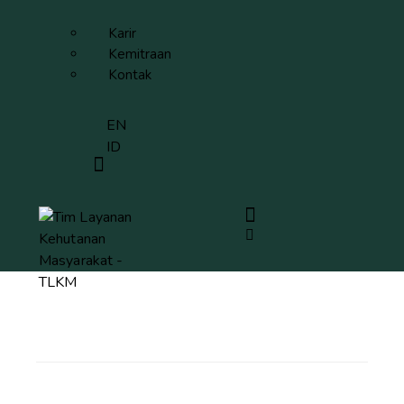
Karir
Kemitraan
Kontak
EN
ID