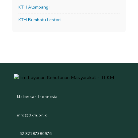
KTH Alompang I
KTH Bumbatu Lestari
Makassar, Indonesia
info@tlkm.or.id
+62 82187380976