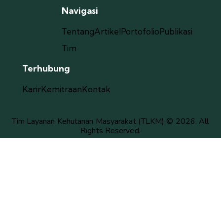
Navigasi
Tentang
Artikel
Portofolio
Publikasi
Tim
Terhubung
Karir
Kemitraan
Kontak
Tim Layanan Kehutanan Masyarakat (TLKM) © 2026. All
Rights Reserved.