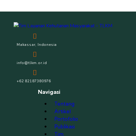
Makassar, Indonesia
info@tlkm.or.id
+62 82187380976
Navigasi
Tentang
Artikel
Portofolio
Publikasi
Tim