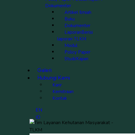
Dokumenter
Artikel Ilmiah
Buku
Dokumenter
Laporan
Berisi
laporan TLKM
Modul
Policy Paper
Studi/Kajian
Galeri
Hubungi Kami
Karir
Kemitraan
Kontak
EN
ID