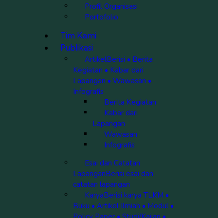
Profil Organisasi
Portofolio
Tim Kami
Publikasi
Artikel
Berisi • Berita
Kegiatan • Kabar dari
Lapangan • Wawasan •
Infografis
Berita Kegiatan
Kabar dari
Lapangan
Wawasan
Infografis
Esai dan Catatan
Lapangan
Berisi esai dan
catatan lapangan
Karya
Berisi karya TLKM •
Buku • Artikel Ilmiah • Modul •
Policy Paper • Studi/Kajian •