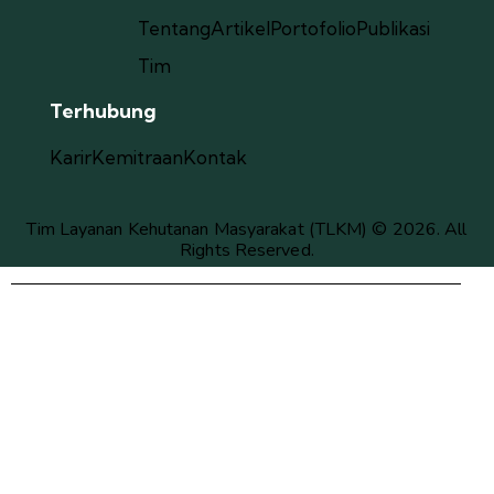
Tentang
Artikel
Portofolio
Publikasi
Tim
Terhubung
Karir
Kemitraan
Kontak
Tim Layanan Kehutanan Masyarakat (TLKM) © 2026. All
Rights Reserved.