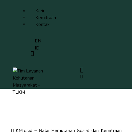
Karir
Kemitraan
Kontak
EN
ID
TLKM.or.id –
Balai Perhutanan Sosial dan Kemitraan