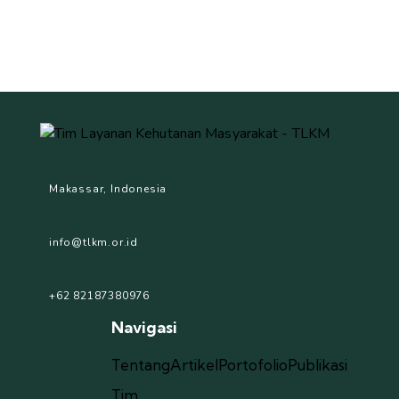
Makassar, Indonesia
info@tlkm.or.id
+62 82187380976
Navigasi
Tentang
Artikel
Portofolio
Publikasi
Tim