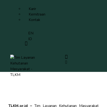
Karir
Kemitraan
Kontak
EN
ID
TLKM.or.id –
Tim Layanan Kehutanan Masyarakat