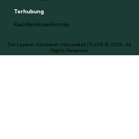
Terhubung
Karir
Kemitraan
Kontak
Tim Layanan Kehutanan Masyarakat (TLKM) © 2026. All
Rights Reserved.