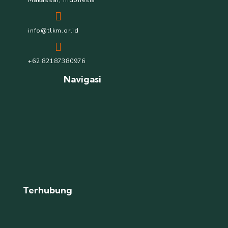
Makassar, Indonesia
info@tlkm.or.id
+62 82187380976
Navigasi
Terhubung