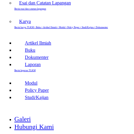
Esai dan Catatan Lapangan
Berisi esai dan catatan lapangan
Karya
Berisi karya TLKM • Buku • Artikel Ilmiah • Modul • Policy Paper • Studi/Kajian • Dokumenter
Artikel Ilmiah
Buku
Dokumenter
Laporan
Berisi laporan TLKM
Modul
Policy Paper
Studi/Kajian
Galeri
Hubungi Kami